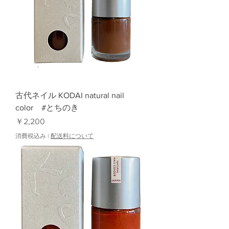
古代ネイル KODAI natural nail
color #とちのき
価格
￥2,200
消費税込み
|
配送料について