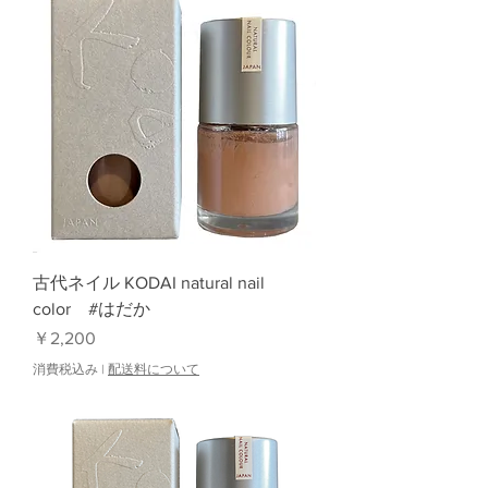
古代ネイル KODAI natural nail
color #はだか
価格
￥2,200
消費税込み
|
配送料について