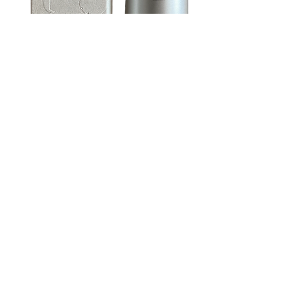
古代ネイル KODAI natural nail
color トップコート #クリア
価格
￥1,870
消費税込み
|
配送料について