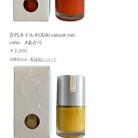
古代ネイル KODAI natural nail
color #あかり
価格
￥2,200
消費税込み
|
配送料について