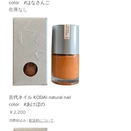
color #はなさんご
在庫なし
古代ネイル KODAI natural nail
color #あけぼの
価格
￥2,200
消費税込み
|
配送料について