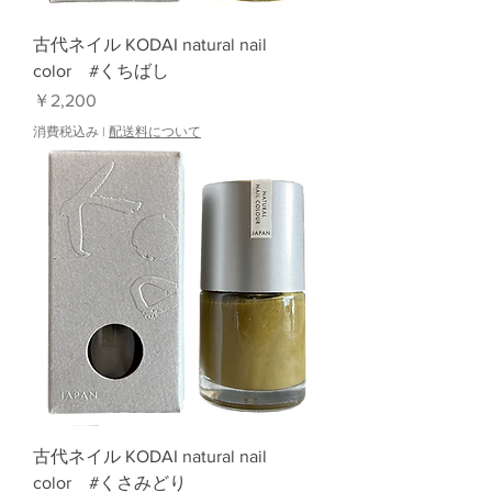
古代ネイル KODAI natural nail
color #くちばし
価格
￥2,200
消費税込み
|
配送料について
古代ネイル KODAI natural nail
color #くさみどり