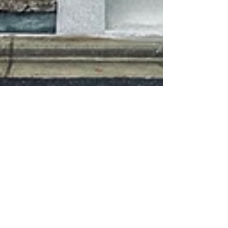
Fumika Okino
2022年9月18日
京都にSHOW ROOMを
OPENしました！ぜひお越
し下さい。
京都御所南エリアにエシカルなライフスタイル
を提案する衣食住の小さな複合施設「普廻