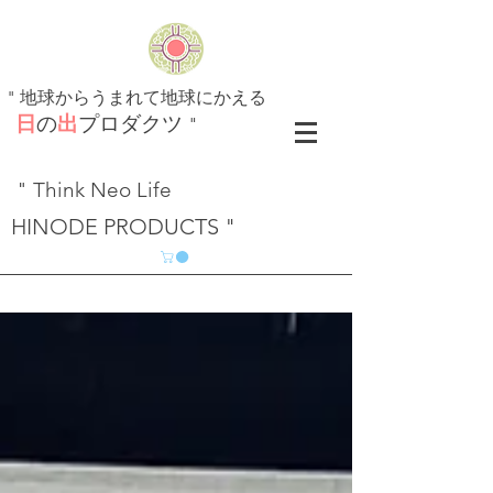
​"
地球からうまれて地球にかえる
日
の
出
プロダクツ
"
" Think Neo Life
HINODE PRODUCTS "