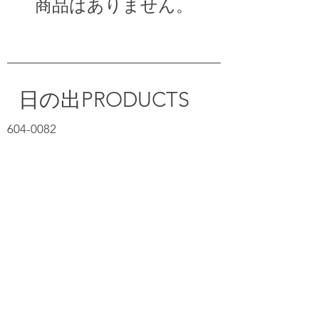
商品はありません。
日の出PRODUCTS
​604-0082
京都府京都市中京区福屋町717-1
info@hinode-products.jp
717-1 Fukuyacho Nakagyo-ku,Kyoto-shi,
Kyoto-fu
604-0882
Japan